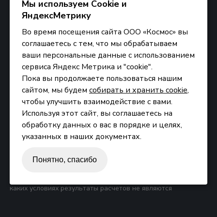
Мы используем Сookie и
ЯндексМетрику
Во время посещения сайта ООО «Космос» вы
соглашаетесь с тем, что мы обрабатываем
ваши персональные данные с использованием
сервиса Яндекс Метрика и "cookie".
Пока вы продолжаете пользоваться нашим
сайтом, мы будем
собирать и хранить cookie
,
чтобы улучшить взаимодействие с вами.
ООО «Космос» © 2026
Используя этот сайт, вы соглашаетесь на
Политика конфиденциальности
обработку данных о вас в порядке и целях,
указанных в наших документах.
Пользовательское соглашение
Понятно, спасибо
Обращаем Ваше внимание на то, что данный Интернет-сайт
носит исключительно информационный характер и ни при
каких условиях результаты расчетов не являются
публичной офертой, определяемой положениями Статьи
437 Гражданского кодекса Российской Федерации. За
окончательным расчетом обращайтесь к нашим