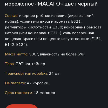
мороженое «МАСАГО» цвет чёрный
Состав:
икорное рыбное изделие (икра сельди \
мойвы), усилители вкуса и аромата: Е621;
регуляторы кислотности: Е330; консервант бензоат
натрия (или консервант Е211), соль поваренная
пищевая, красители пищевые искусственные (Е151,
Е142, Е124).
Масса нетто:
500г, влажность не более 5%.
Тара:
ПЭТ контейнер.
Транспортная коробка:
24 шт.
На паллете:
42 коробки.
Срок годности:
18 месяцев.